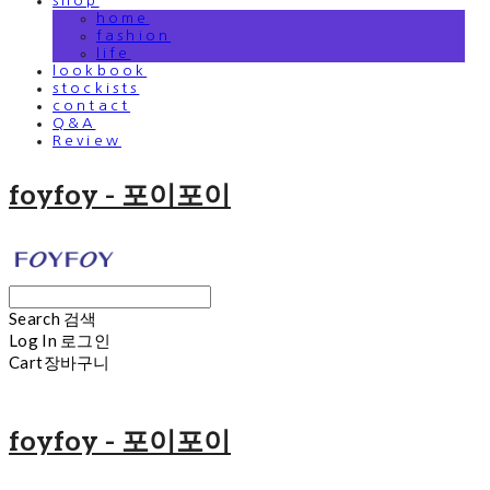
shop
home
fashion
life
lookbook
stockists
contact
Q&A
Review
foyfoy - 포이포이
Search
검색
Log In
로그인
Cart
장바구니
foyfoy - 포이포이