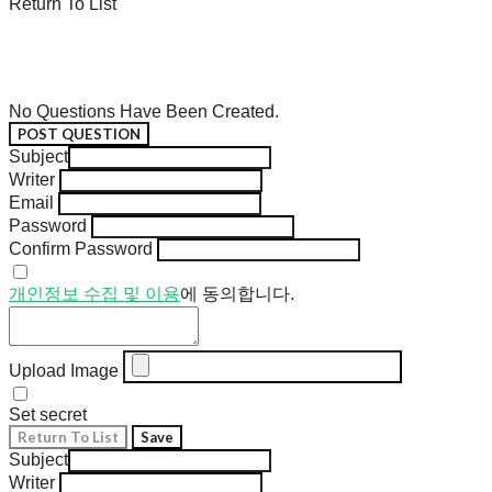
Return To List
No Questions Have Been Created.
POST QUESTION
Subject
Writer
Email
Password
Confirm Password
개인정보 수집 및 이용
에 동의합니다.
Upload Image
Set secret
Return To List
Save
Subject
Writer