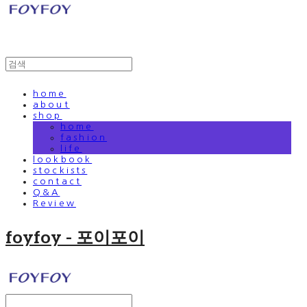
home
about
shop
home
fashion
life
lookbook
stockists
contact
Q&A
Review
foyfoy - 포이포이