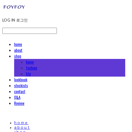
LOG IN
로그인
home
about
shop
home
fashion
life
lookbook
stockists
contact
Q&A
Review
home
about