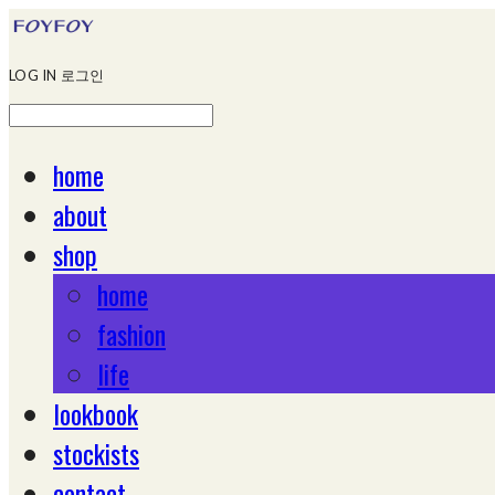
LOG IN
로그인
home
about
shop
home
fashion
life
lookbook
stockists
contact