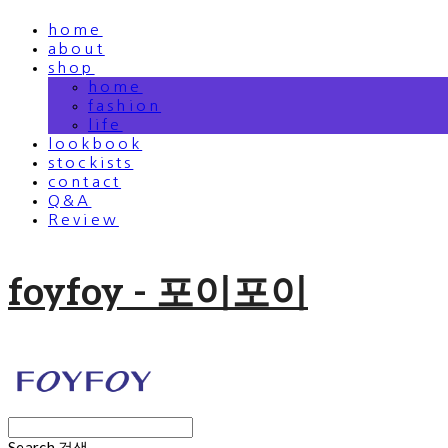
home
about
shop
home
fashion
life
lookbook
stockists
contact
Q&A
Review
foyfoy - 포이포이
Search
검색