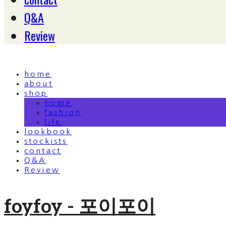
Q&A
Review
home
about
shop
home
fashion
life
lookbook
stockists
contact
Q&A
Review
foyfoy - 포이포이