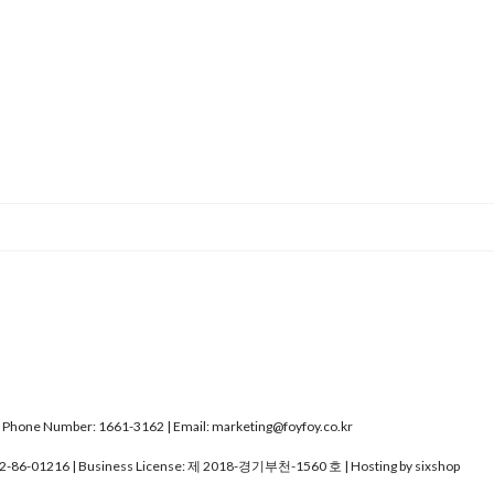
ne Number: 1661-3162 | Email: marketing@foyfoy.co.kr
2-86-01216
| Business License:
제 2018-경기부천-1560 호
| Hosting by sixshop