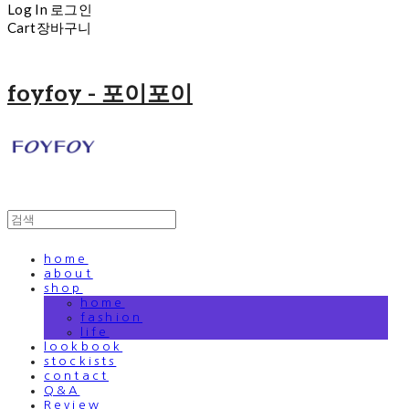
Log In
로그인
Cart
장바구니
foyfoy - 포이포이
home
about
shop
home
fashion
life
lookbook
stockists
contact
Q&A
Review