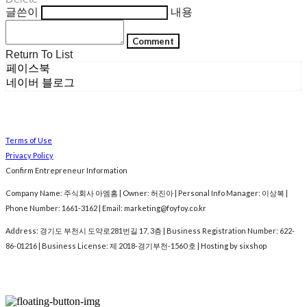
글쓴이
내용
Comment
Return To List
페이스북
네이버 블로그
Terms of Use
Privacy Policy
Confirm Entrepreneur Information
Company Name: 주식회사 아엠홈 | Owner: 허진아 | Personal Info Manager: 이상복 |
Phone Number: 1661-3162 | Email: marketing@foyfoy.co.kr
Address: 경기도 부천시 도약로281번길 17, 3층 | Business Registration Number:
622-
86-01216
| Business License:
제 2018-경기부천-1560 호
| Hosting by sixshop