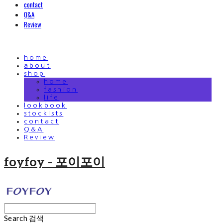
contact
Q&A
Review
home
about
shop
home
fashion
life
lookbook
stockists
contact
Q&A
Review
foyfoy - 포이포이
Search
검색