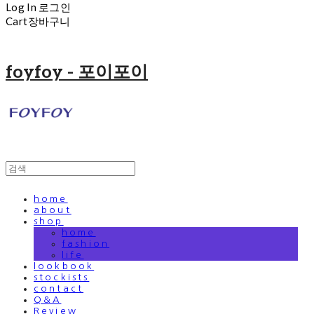
Log In
로그인
Cart
장바구니
foyfoy - 포이포이
home
about
shop
home
fashion
life
lookbook
stockists
contact
Q&A
Review