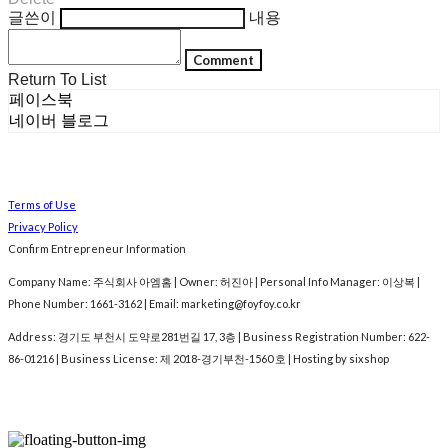
글쓴이
내용
Comment
Return To List
페이스북
네이버 블로그
Terms of Use
Privacy Policy
Confirm Entrepreneur Information
Company Name: 주식회사 아엠홈 | Owner: 허진아 | Personal Info Manager: 이상복 |
Phone Number: 1661-3162 | Email: marketing@foyfoy.co.kr
Address: 경기도 부천시 도약로281번길 17, 3층 | Business Registration Number:
622-
86-01216
| Business License:
제 2018-경기부천-1560 호
| Hosting by sixshop