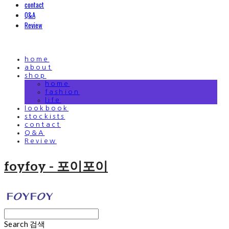
contact
Q&A
Review
home
about
shop
home
fashion
life
lookbook
stockists
contact
Q&A
Review
foyfoy - 포이포이
Search
검색