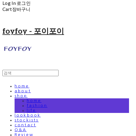
Log In
로그인
Cart
장바구니
foyfoy - 포이포이
home
about
shop
home
fashion
life
lookbook
stockists
contact
Q&A
Review