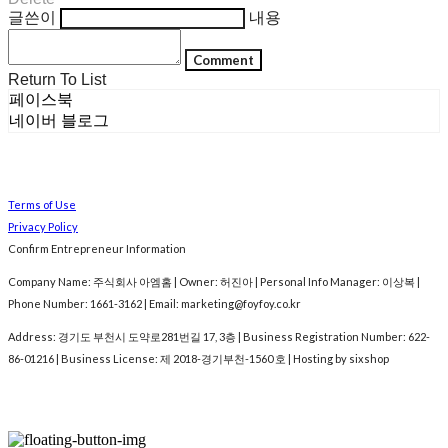
글쓴이
내용
Comment
Return To List
페이스북
네이버 블로그
Terms of Use
Privacy Policy
Confirm Entrepreneur Information
Company Name: 주식회사 아엠홈 | Owner: 허진아 | Personal Info Manager: 이상복 |
Phone Number: 1661-3162 | Email: marketing@foyfoy.co.kr
Address: 경기도 부천시 도약로281번길 17, 3층 | Business Registration Number:
622-
86-01216
| Business License:
제 2018-경기부천-1560 호
| Hosting by sixshop