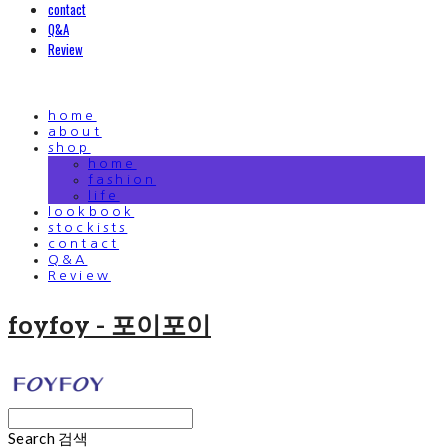
contact
Q&A
Review
home
about
shop
home
fashion
life
lookbook
stockists
contact
Q&A
Review
foyfoy - 포이포이
Search
검색